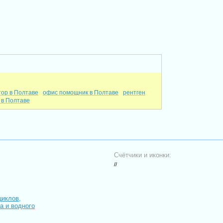
ор в Полтаве
офис помощник в Полтаве
рентген
 в Полтаве
Счётчики и иконки:
//
циклов,
иа и водного