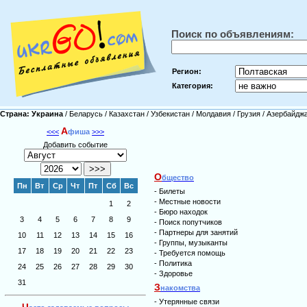
Поиск по объявлениям:
Регион:
Категория:
Страна:
Украина
/
Беларусь
/
Казахстан
/
Узбекистан
/
Молдавия
/
Грузия
/
Азербайдж
А
<<<
фиша
>>>
Добавить событие
О
бщество
Пн
Вт
Ср
Чт
Пт
Сб
Вс
-
Билеты
-
Местные новости
1
2
-
Бюро находок
3
4
5
6
7
8
9
-
Поиск попутчиков
-
Партнеры для занятий
10
11
12
13
14
15
16
-
Группы, музыканты
17
18
19
20
21
22
23
-
Требуется помощь
-
Политика
24
25
26
27
28
29
30
-
Здоровье
31
З
накомства
-
Утерянные связи