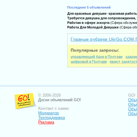
Последние 5 объявлений
Для красивых девушек- красивая работ
Требуется девушка для сопровождения,
Работая в сфере эскорта
(Сфера обслужи
Работа Для Молодой Девушки
(Сфера об
Главные рубрики UkrGo.COM 
Популярные запросы:
управляющий банк в Полтаве
здани
цифровой в Полтаве
юрист занятост
© 2006-2026
GO! 
Доски объявлений GO!
Объ
Объя
Контакт с нами:
Объ
Модератор
Объ
Техподдержка
Реклама