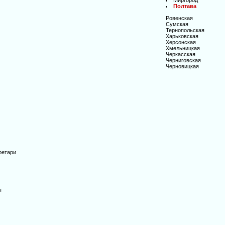
Миргород
Полтава
Ровенская
Сумская
Тернопольская
Харьковская
Херсонская
Хмельницкая
Черкасская
Черниговская
Черновицкая
ретари
ы