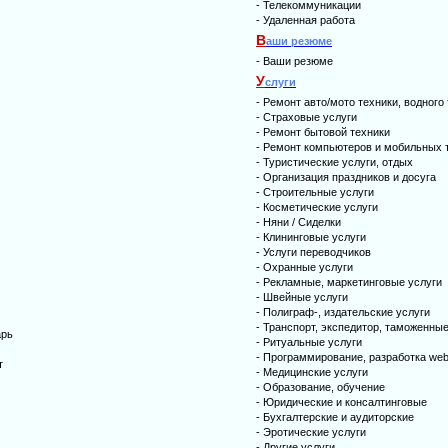
-
Телекоммуникации
-
Удаленная работа
В
аши резюме
-
Ваши резюме
У
слуги
-
Ремонт авто/мото техники, водного
-
Страховые услуги
-
Ремонт бытовой техники
-
Ремонт компьютеров и мобильных 
-
Туристические услуги, отдых
-
Организация праздников и досуга
-
Строительные услуги
-
Косметические услуги
-
Няни / Cиделки
-
Клининговые услуги
-
Услуги переводчиков
-
Охранные услуги
-
Рекламные, маркетинговые услуги
-
Швейные услуги
-
Полиграф-, издательские услуги
-
Транспорт, экспедитор, таможенные
арь
-
Ритуальные услуги
-
Программирование, разработка web
т
-
Медицинские услуги
-
Образование, обучение
-
Юридические и консалтинговые
-
Бухгалтерские и аудиторские
-
Эротические услуги
-
Другие услуги