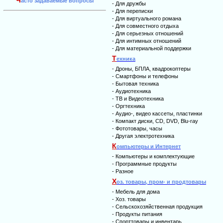
Ч
асто задаваемые вопросы
-
Для дружбы
-
Для переписки
-
Для виртуального романа
-
Для совместного отдыха
-
Для серьезных отношений
-
Для интимных отношений
-
Для материальной поддержки
Т
ехника
-
Дроны, БПЛА, квадрокоптеры
-
Смартфоны и телефоны
-
Бытовая техника
-
Аудиотехника
-
ТВ и Видеотехника
-
Оргтехника
-
Аудио-, видео кассеты, пластинки
-
Компакт диски, CD, DVD, Blu-ray
-
Фототовары, часы
-
Другая электротехника
К
омпьютеры и Интернет
-
Компьютеры и комплектующие
-
Программные продукты
-
Разное
Х
оз. товары, пром- и продтовары
-
Мебель для дома
-
Хоз. товары
-
Сельскохозяйственная продукция
-
Продукты питания
-
Спорттовары и инвентарь