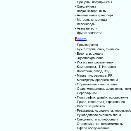
-
Прицепы, полуприцепы
-
Спецтехника
-
Лодки, катера. яхты
-
Авиационный транспорт
-
Мотоциклы, мопеды
-
Велосипеды
-
Автозапчасти
-
Другие запчасти
Р
абота
-
Производство
-
Бухгалтерия, банк, финансы
-
Водители, охрана
-
Здравоохранение
-
Искусство, развлечения
-
Компьютеры, IT, Интернет
-
Логистика, склад, ВЭД
-
Маркетинг, реклама, PR
-
Менеджеры среднего звена
-
Образование и воспитание
-
Офис-менеджеры. ассистенты, сек
-
Переводчики
-
Полиграфия, дизайн, оформление
-
Право, консалтинг, страхование
-
Работа за рубежом
-
Редакторы, журналисты, корректор
-
Руководители высшего звена
-
Специалисты по персоналу
-
Строительство, недвижимость
-
Сфера обслуживания