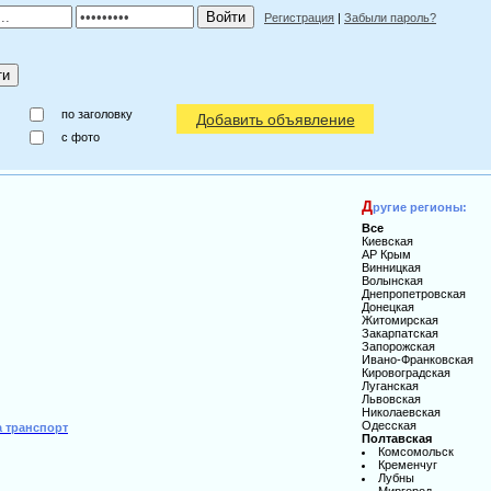
Регистрация
|
Забыли пароль?
по заголовку
Добавить объявление
c фото
Д
ругие регионы:
Все
Киевская
АР Крым
Винницкая
Волынская
Днепропетровская
Донецкая
Житомирская
Закарпатская
Запорожская
Ивано-Франковская
Кировоградская
Луганская
Львовская
Николаевская
Одесская
а транспорт
Полтавская
Комсомольск
Кременчуг
Лубны