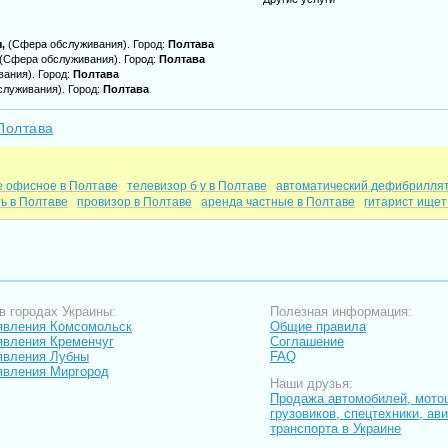
ы,
(Сфера обслуживания)
. Город:
Полтава
(Сфера обслуживания)
. Город:
Полтава
вания)
. Город:
Полтава
служивания)
. Город:
Полтава
Полтава
е офисное в Полтаве
телевизор б у в Полтаве
автоматический дефибриллят
ь в Полтаве
провизор в Полтаве
аренда частные в Полтаве
гитарист ищет
в городах Украины:
Полезная информация:
явления Комсомольск
Общие правила
вления Кременчуг
Соглашение
явления Лубны
FAQ
явления Миргород
Наши друзья:
Продажа автомобилей, мото
грузовиков, спецтехники, ав
транспорта в Украине