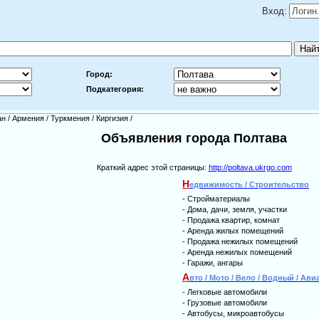
Вход:
Город:
Подкатегория:
ан
/
Армения
/
Туркмения
/
Киргизия
/
Объявления города Полтава
Краткий адрес этой страницы:
http://poltava.ukrgo.com
Н
едвижимость / Строительство
-
Стройматериалы
-
Дома, дачи, земля, участки
-
Продажа квартир, комнат
-
Аренда жилых помещений
-
Продажа нежилых помещений
-
Аренда нежилых помещений
-
Гаражи, ангары
А
вто / Мото / Вело / Водный / Ави
-
Легковые автомобили
-
Грузовые автомобили
-
Автобусы, микроавтобусы