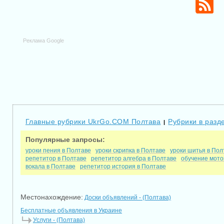
Реклама Google
Главные рубрики UkrGo.COM Полтава
Рубрики в разд
|
Популярные запросы:
уроки пения в Полтаве
уроки скрипка в Полтаве
уроки шитья в Пол
репетитор в Полтаве
репетитор алгебра в Полтаве
обучение мото
вокала в Полтаве
репетитор история в Полтаве
Местонахождение:
Доски объявлений - (Полтава)
Бесплатные объявления в Украине
Услуги - (Полтава)