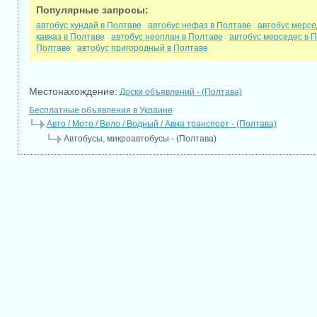
Популярные запросы:
автобус хундай в Полтаве
автобус нефаз в Полтаве
автобус мерсе
кавказ в Полтаве
автобус неоплан в Полтаве
автобус мерседес в 
Полтаве
автобус пригородный в Полтаве
Местонахождение:
Доски объявлений - (Полтава)
Бесплатные объявления в Украине
Авто / Мото / Вело / Водный / Авиа транспорт - (Полтава)
Автобусы, микроавтобусы - (Полтава)