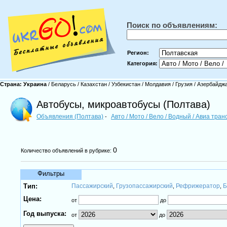
Поиск по объявлениям:
Регион:
Категория:
Страна:
Украина
/
Беларусь
/
Казахстан
/
Узбекистан
/
Молдавия
/
Грузия
/
Азербайдж
Автобусы, микроавтобусы (Полтава)
Объявления (Полтава)
Авто / Мото / Вело / Водный / Авиа тра
-
0
Количество объявлений в рубрике:
Фильтры
Тип:
Пассажирский
Грузопассажирский
Рефрижератор
Б
,
,
,
Цена:
от
до
Год выпуска:
от
до