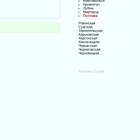
Комсомольск
Кременчуг
Лубны
Миргород
Полтава
Ровенская
Сумская
Тернопольская
Харьковская
Херсонская
Хмельницкая
Черкасская
Черниговская
Черновицкая
Реклама Google