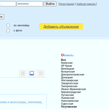
Регистрация
|
Забыли пароль?
по заголовку
Добавить объявление
c фото
О
бласть:
Все
Киевская
АР Крым
Винницкая
Волынская
Днепропетровская
Донецкая
Житомирская
Закарпатская
Запорожская
Ивано-Франковская
Кировоградская
Луганская
Львовская
Николаевская
хника и аксессуары
электрика
,
,
Одесская
Полтавская