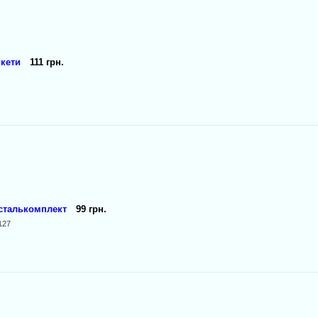
икети
111 грн.
сталькомплект
99 грн.
127