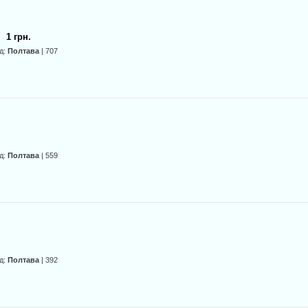
1 грн.
д:
Полтава
| 707
д:
Полтава
| 559
д:
Полтава
| 392