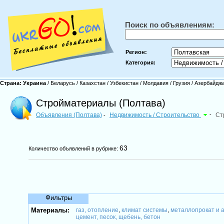
Поиск по объявлениям:
Регион:
Категория:
Страна:
Украина
/
Беларусь
/
Казахстан
/
Узбекистан
/
Молдавия
/
Грузия
/
Азербайдж
Стройматериалы (Полтава)
Объявления (Полтава)
Недвижимость / Строительство
-
Ст
-
63
Количество объявлений в рубрике:
Фильтры
Материалы:
газ, отопление
климат системы
металлопрокат и 
,
,
цемент, песок, щебень, бетон