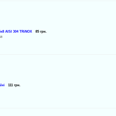
8 AISI 304 TRiNOX
85 грн.
58
їні
111 грн.