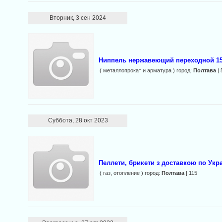
Вторник, 3 сен 2024
Ниппель нержавеющий переходной 15х
( металлопрокат и арматура ) город:
Полтава
| 
Суббота, 28 окт 2023
Пеллети, брикети з доставкою по Укра
( газ, отопление ) город:
Полтава
| 115