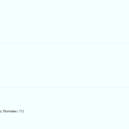
д:
Полтава
| 721