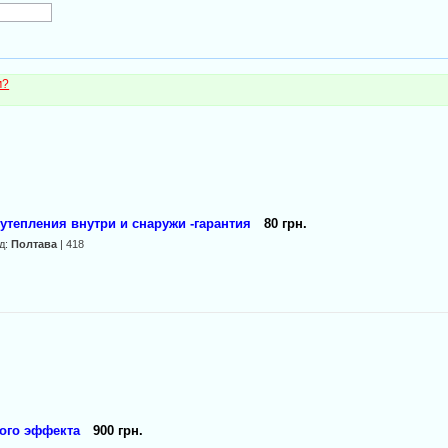
м?
утепления внутри и снаружи -гарантия
80 грн.
д:
Полтава
| 418
ого эффекта
900 грн.