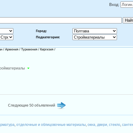
Вход:
Город:
Подкатегория:
ан
/
Армения
/
Туркмения
/
Киргизия
/
ройматериалы
Следующие 50 объявлений
арматура
отделочные и облицовочные материалы
окна, двери, стекло
санте
,
,
,