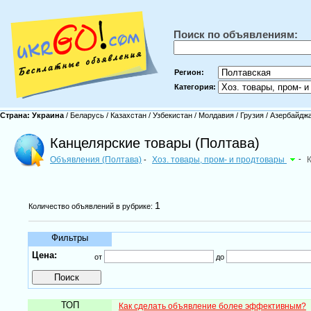
Поиск по объявлениям:
Регион:
Категория:
Страна:
Украина
/
Беларусь
/
Казахстан
/
Узбекистан
/
Молдавия
/
Грузия
/
Азербайдж
Канцелярские товары (Полтава)
Объявления (Полтава)
Хоз. товары, пром- и продтовары
-
-
1
Количество объявлений в рубрике:
Фильтры
Цена:
от
до
ТОП
Как сделать объявление более эффективным?