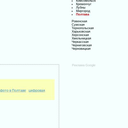
Комсомольск
Кременчуг
Лубны
Миргород
Полтава
Ровенская
Сумская
Тернопольская
Харьковская
Херсонская
Хмельницкая
Черкасская
Черниговская
Черновицкая
Реклама Google
 фото в Полтаве
цифровая