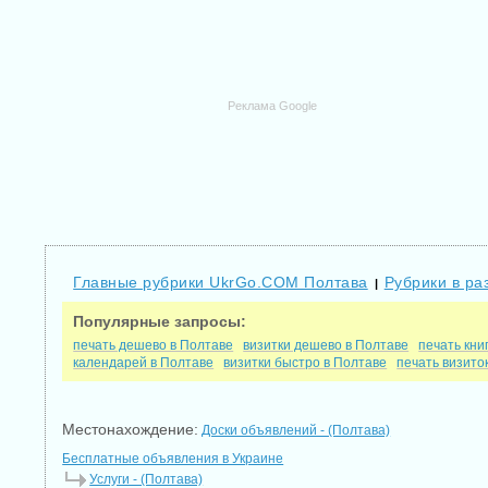
Реклама Google
Главные рубрики UkrGo.COM Полтава
Рубрики в ра
|
Популярные запросы:
печать дешево в Полтаве
визитки дешево в Полтаве
печать кни
календарей в Полтаве
визитки быстро в Полтаве
печать визито
Местонахождение:
Доски объявлений - (Полтава)
Бесплатные объявления в Украине
Услуги - (Полтава)