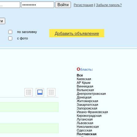
Регистрация
|
Забыли пароль?
по заголовку
Добавить объявление
c фото
О
бласть:
Все
Киевская
АР Крым
Винницкая
Волынская
Днепропетровская
Донецкая
Житомирская
Закарпатская
Запорожская
Ивано-Франковская
Кировоградская
Луганская
Львовская
Николаевская
Одесская
Полтавская