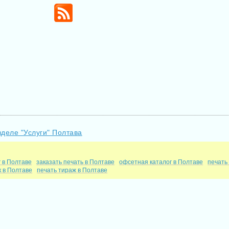
зделе "Услуги" Полтава
г в Полтаве
заказать печать в Полтаве
офсетная каталог в Полтаве
печать
к в Полтаве
печать тираж в Полтаве