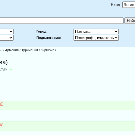
Вход:
Город:
Подкатегория:
ан
/
Армения
/
Туркмения
/
Киргизия
/
ва)
слуги
м?
м?