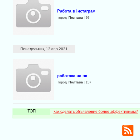
Работа в інстаграм
город:
Полтава
| 95
Понедельник, 12 апр 2021
работааа на пк
город:
Полтава
| 137
ТОП
Как сделать объявление более эффективным?