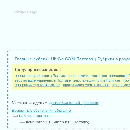
Реклама Google
Главные рубрики UkrGo.COM Полтава
Рубрики в разд
|
Популярные запросы:
оператор диспетчер в Полтаве
программист микроконтроллеров в 
верстальщик удаленно в Полтаве
верстальщик html в Полтаве
прог
программист чпу в Полтаве
программист web в Полтаве
программи
Местонахождение:
Доски объявлений - (Полтава)
Бесплатные объявления в Украине
Работа - (Полтава)
Компьютеры, IT, Интернет - (Полтава)