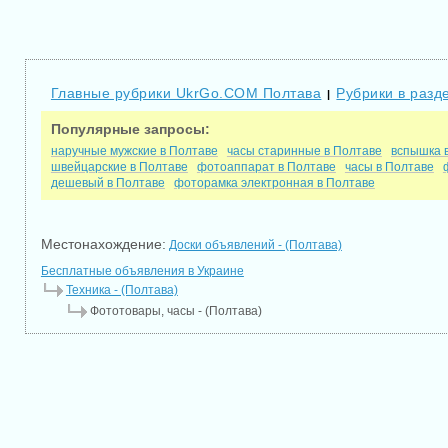
Главные рубрики UkrGo.COM Полтава
Рубрики в разд
|
Популярные запросы:
наручные мужские в Полтаве
часы старинные в Полтаве
вспышка 
швейцарские в Полтаве
фотоаппарат в Полтаве
часы в Полтаве
дешевый в Полтаве
фоторамка электронная в Полтаве
Местонахождение:
Доски объявлений - (Полтава)
Бесплатные объявления в Украине
Техника - (Полтава)
Фототовары, часы - (Полтава)