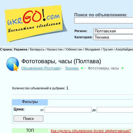
Поиск по объявлениям:
Регион:
Категория:
Страна:
Украина
/
Беларусь
/
Казахстан
/
Узбекистан
/
Молдавия
/
Грузия
/
Азербайдж
Фототовары, часы (Полтава)
Объявления (Полтава)
Техника
-
Фототовары, часы
-
1
Количество объявлений в рубрике:
Фильтры
Цена:
от
до
ТОП
Как сделать объявление более эффективным?