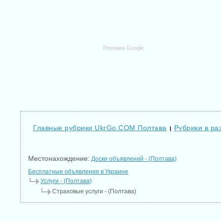
Реклама Google
Главные рубрики UkrGo.COM Полтава
Рубрики в ра
|
Местонахождение:
Доски объявлений - (Полтава)
Бесплатные объявления в Украине
Услуги - (Полтава)
Страховые услуги - (Полтава)