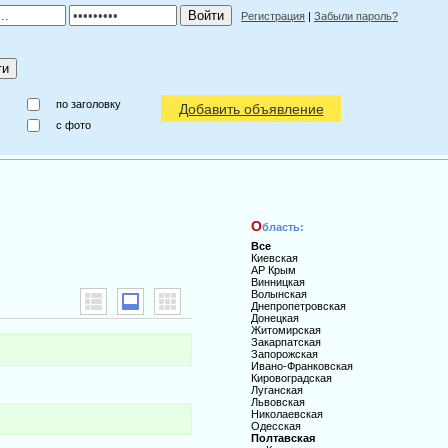
Регистрация
|
Забыли пароль?
по заголовку
Добавить объявление
c фото
О
бласть:
Все
Киевская
АР Крым
Винницкая
Волынская
Днепропетровская
Донецкая
Житомирская
Закарпатская
Запорожская
Ивано-Франковская
Кировоградская
Луганская
Львовская
Николаевская
Одесская
Полтавская