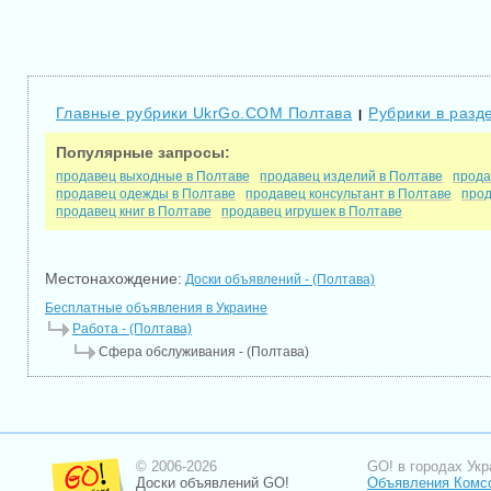
Главные рубрики UkrGo.COM Полтава
Рубрики в разд
|
Популярные запросы:
продавец выходные в Полтаве
продавец изделий в Полтаве
прода
продавец одежды в Полтаве
продавец консультант в Полтаве
прод
продавец книг в Полтаве
продавец игрушек в Полтаве
Местонахождение:
Доски объявлений - (Полтава)
Бесплатные объявления в Украине
Работа - (Полтава)
Сфера обслуживания - (Полтава)
© 2006-2026
GO! в городах Укр
Доски объявлений GO!
Объявления Комс