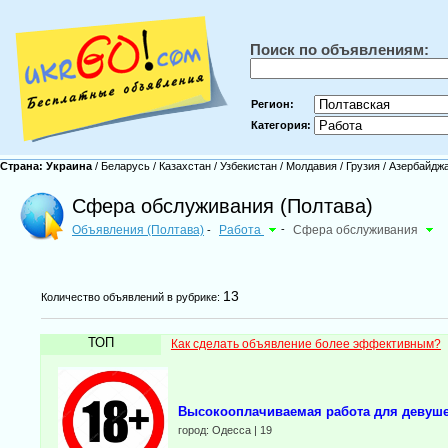
Поиск по объявлениям:
Регион:
Категория:
Страна:
Украина
/
Беларусь
/
Казахстан
/
Узбекистан
/
Молдавия
/
Грузия
/
Азербайдж
Сфера обслуживания (Полтава)
Объявления (Полтава)
Работа
-
Сфера обслуживания
-
13
Количество объявлений в рубрике:
ТОП
Как сделать объявление более эффективным?
Выcокооплачиваeмая работа для девуше
город: Одесса | 19