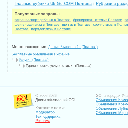
Главные рубрики UkrGo.COM Полтава
Рубрики в разд
|
Популярные запросы:
загранпаспорт ребенка в Полтаве
бронировать отель в Полтаве
з
шенгенская виза в Полтаве
где тур в Полтаве
срочно визы в Полта
Полтаве
порядок визы в Полтаве
Местонахождение:
Доски объявлений - (Полтава)
Бесплатные объявления в Украине
Услуги - (Полтава)
Туристические услуги, отдых - (Полтава)
© 2006-2026
GO! в городах Укр
Доски объявлений GO!
Объявления Комс
Объявления Крем
Контакт с нами:
Объявления Лубн
Модератор
Объявления Мирг
Техподдержка
Реклама