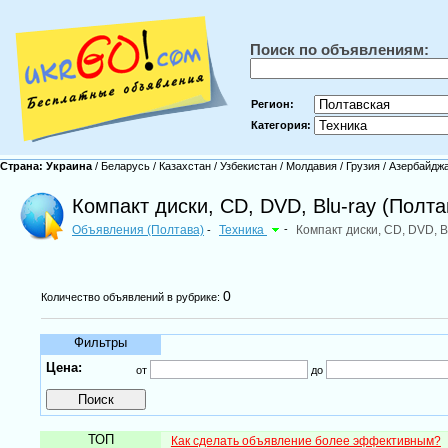
Поиск по объявлениям:
Регион:
Категория:
Страна:
Украина
/
Беларусь
/
Казахстан
/
Узбекистан
/
Молдавия
/
Грузия
/
Азербайдж
Компакт диски, CD, DVD, Blu-ray (Полта
Объявления (Полтава)
Техника
-
Компакт диски, CD, DVD, B
-
0
Количество объявлений в рубрике:
Фильтры
Цена:
от
до
ТОП
Как сделать объявление более эффективным?