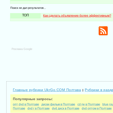
Поиск не дал результатов...
ТОП
Как сделать объявление более эффективным?
Реклама Google
Главные рубрики UkrGo.COM Полтава
Рубрики в разд
|
Популярные запросы:
опт dvd в Полтаве
диски фильм в Полтаве
cd rw в Полтаве
blue ra
Полтаве
dvd r в Полтаве
dvd диск в Полтаве
dvd оптом в Полтаве