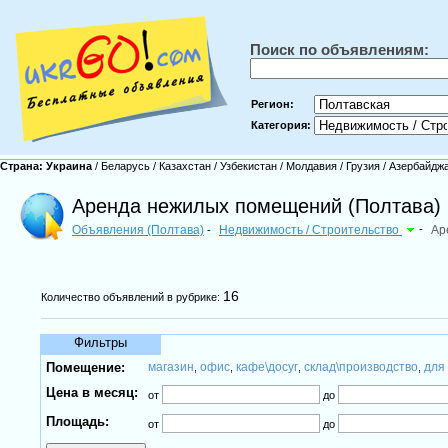
Поиск по объявлениям:
Регион:
Категория:
Страна:
Украина
/
Беларусь
/
Казахстан
/
Узбекистан
/
Молдавия
/
Грузия
/
Азербайдж
Аренда нежилых помещений (Полтава)
Объявления (Полтава)
Недвижимость / Строительство
-
Ар
-
16
Количество объявлений в рубрике:
Фильтры
Помещение:
магазин
офис
кафе\досуг
склад\производство
для
,
,
,
,
Цена в месяц:
от
до
Площадь:
от
до