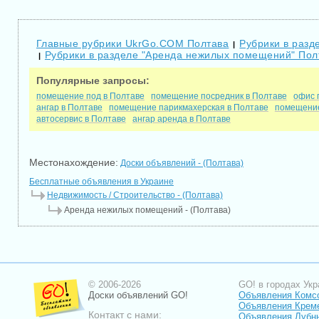
Главные рубрики UkrGo.COM Полтава
Рубрики в разд
|
Рубрики в разделе "Аренда нежилых помещений" Пол
|
Популярные запросы:
помещение под в Полтаве
помещение посредник в Полтаве
офис 
ангар в Полтаве
помещение парикмахерская в Полтаве
помещение
автосервис в Полтаве
ангар аренда в Полтаве
Местонахождение:
Доски объявлений - (Полтава)
Бесплатные объявления в Украине
Недвижимость / Строительство - (Полтава)
Аренда нежилых помещений - (Полтава)
© 2006-2026
GO! в городах Укр
Доски объявлений GO!
Объявления Комс
Объявления Крем
Контакт с нами:
Объявления Лубн