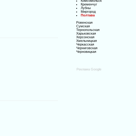
Комсомольск
Кременчуг
Лубны
Миргород
Полтава
Ровенская
Сумская
Тернопольская
Харьковская
Херсонская
Хмельницкая
Черкасская
Черниговская
Черновицкая
Реклама Google