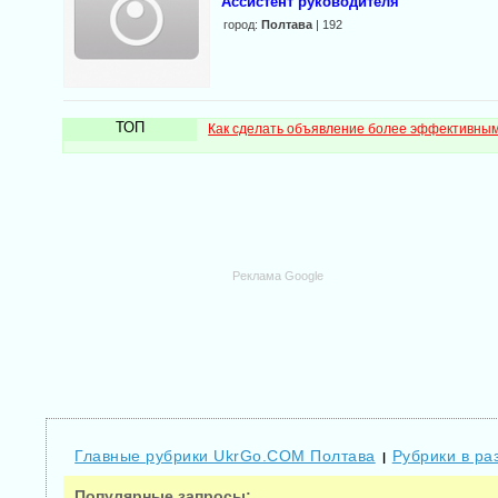
Ассистент руководителя
город:
Полтава
| 192
ТОП
Как сделать объявление более эффективны
Реклама Google
Главные рубрики UkrGo.COM Полтава
Рубрики в ра
|
Популярные запросы: