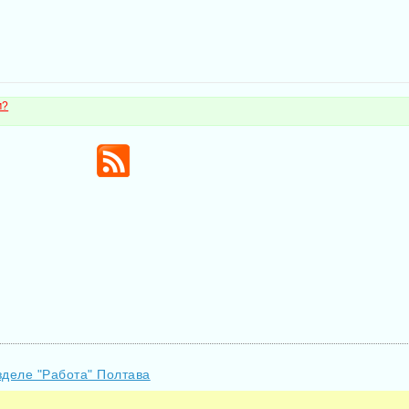
м?
зделе "Работа" Полтава