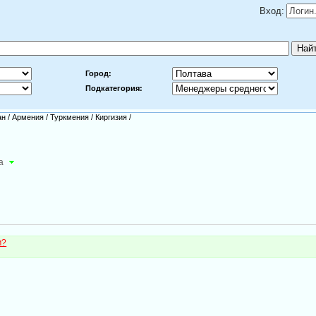
Вход:
Город:
Подкатегория:
ан
/
Армения
/
Туркмения
/
Киргизия
/
а
м?