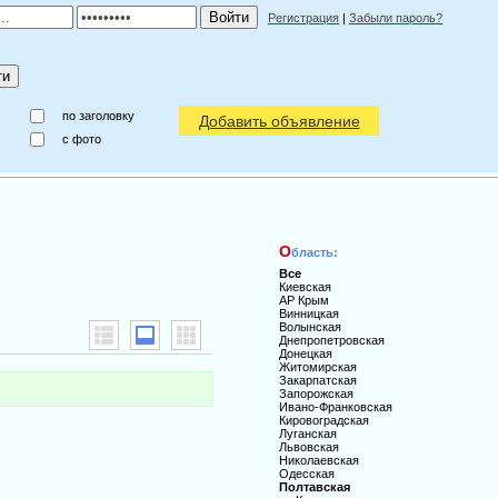
Регистрация
|
Забыли пароль?
по заголовку
Добавить объявление
c фото
О
бласть:
Все
Киевская
АР Крым
Винницкая
Волынская
Днепропетровская
Донецкая
Житомирская
Закарпатская
Запорожская
Ивано-Франковская
Кировоградская
Луганская
Львовская
Николаевская
Одесская
Полтавская