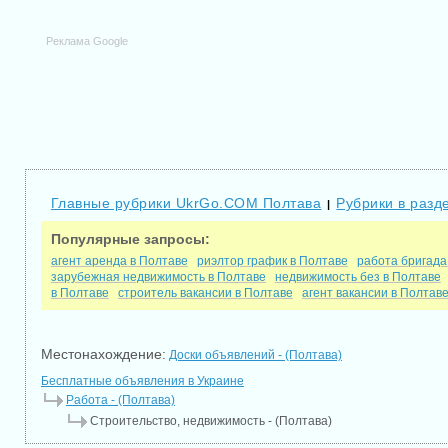
Реклама Google
Главные рубрики UkrGo.COM Полтава
Рубрики в разд
|
Популярные запросы:
агент аренда в Полтаве
риэлтор график в Полтаве
работа бригада
зарубежная недвижимость в Полтаве
недвижимость без в Полтаве
в Полтаве
строитель вакансии в Полтаве
агент вакансии в Полтав
Местонахождение:
Доски объявлений - (Полтава)
Бесплатные объявления в Украине
Работа - (Полтава)
Строительство, недвижимость - (Полтава)