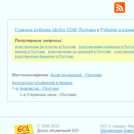
Главные рубрики UkrGo.COM Полтава
Рубрики в разд
|
Популярные запросы:
родственники бесплатно в Полтаве
родственники погибшие в Полт
могила в Полтаве
родственники за границей в Полтаве
родственни
родственники фамилия в Полтаве
Местонахождение:
Доски объявлений - (Полтава)
Бесплатные объявления в Украине
Знакомства - (Полтава)
Утерянные связи - (Полтава)
© 2006-2026
GO! в городах Укр
Доски объявлений GO!
Объявления Комс