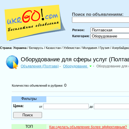
Поиск по объявлениям:
Регион:
Категория:
Страна:
Украина
/
Беларусь
/
Казахстан
/
Узбекистан
/
Молдавия
/
Грузия
/
Азербайдж
Оборудование для сферы услуг (Полта
Объявления (Полтава)
Оборудование
-
Оборудование для 
-
0
Количество объявлений в рубрике:
Фильтры
Цена:
от
до
ТОП
Как сделать объявление более эффективным?