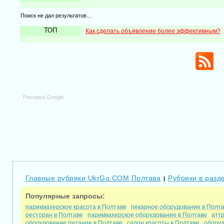
Поиск не дал результатов...
ТОП
Как сделать объявление более эффективным?
Реклама Google
Главные рубрики UkrGo.COM Полтава
Рубрики в разд
|
Популярные запросы:
парикмахерское красота в Полтаве
пекарное оборудование в Полт
ресторан в Полтаве
парикмахерское оборудование в Полтаве
атт
оборудование питание в Полтаве
салон красоты в Полтаве
оборуд