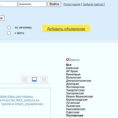
Регистрация
|
Забыли пароль?
по заголовку
Добавить объявление
c фото
О
бласть:
Все
Киевская
АР Крым
Винницкая
Волынская
Днепропетровская
Донецкая
Житомирская
Закарпатская
Запорожская
кафе,бары,рестораны
Ивано-Франковская
,
Кировоградская
ительство,ЖКУ
работа за
,
Луганская
туризм и спорт
управление
,
,
Львовская
Николаевская
Одесская
Полтавская