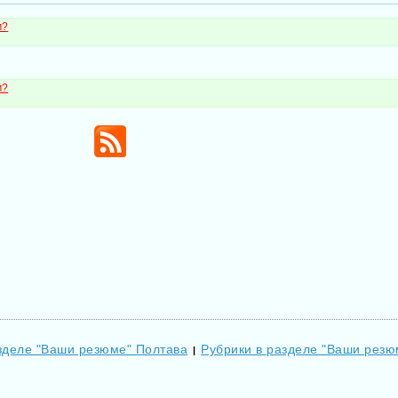
м?
м?
зделе "Ваши резюме" Полтава
Рубрики в разделе "Ваши резю
|