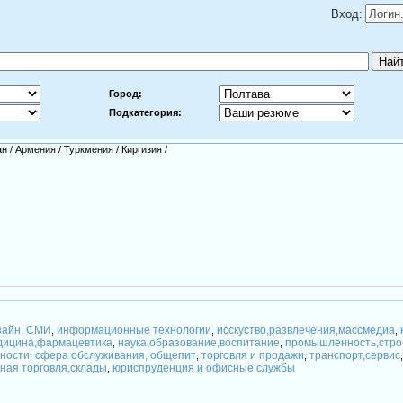
Вход:
Город:
Подкатегория:
ан
/
Армения
/
Туркмения
/
Киргизия
/
зайн, СМИ
информационные технологии
исскуство,развлечения,массмедиа
,
,
,
дицина,фармацевтика
наука,образование,воспитание
промышленность,стро
,
,
сности
сфера обслуживания, общепит
торговля и продажи
транспорт,сервис
,
,
,
тная торговля,склады
юриспруденция и офисные службы
,