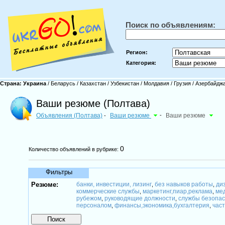
Поиск по объявлениям:
Регион:
Категория:
Страна:
Украина
/
Беларусь
/
Казахстан
/
Узбекистан
/
Молдавия
/
Грузия
/
Азербайдж
Ваши резюме (Полтава)
Объявления (Полтава)
Ваши резюме
-
Ваши резюме
-
0
Количество объявлений в рубрике:
Фильтры
Резюме:
банки, инвестиции, лизинг
без навыков работы
ди
,
,
коммерческие службы
маркетинг,пиар,реклама
ме
,
,
рубежом
руководящие должности
службы безопа
,
,
персоналом
финансы,экономика,бухгалтерия
час
,
,