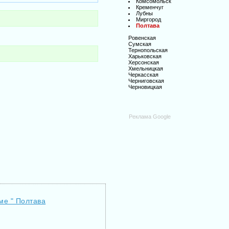
Комсомольск
Кременчуг
Лубны
Миргород
Полтава
Ровенская
Сумская
Тернопольская
Харьковская
Херсонская
Хмельницкая
Черкасская
Черниговская
Черновицкая
Реклама Google
ме " Полтава