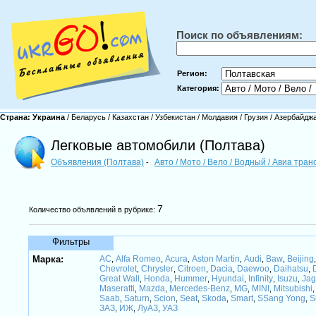
Поиск по объявлениям:
Регион:
Категория:
Страна:
Украина
/
Беларусь
/
Казахстан
/
Узбекистан
/
Молдавия
/
Грузия
/
Азербайдж
Легковые автомобили (Полтава)
Объявления (Полтава)
Авто / Мото / Вело / Водный / Авиа тра
-
7
Количество объявлений в рубрике:
Фильтры
Марка:
AC
Alfa Romeo
Acura
Aston Martin
Audi
Baw
Beijing
,
,
,
,
,
,
Chevrolet
Chrysler
Citroen
Dacia
Daewoo
Daihatsu
,
,
,
,
,
,
Great Wall
Honda
Hummer
Hyundai
Infinity
Isuzu
Jag
,
,
,
,
,
,
Maseratti
Mazda
Mercedes-Benz
MG
MINI
Mitsubishi
,
,
,
,
,
Saab
Saturn
Scion
Seat
Skoda
Smart
SSang Yong
S
,
,
,
,
,
,
,
ЗАЗ
ИЖ
ЛуАЗ
УАЗ
,
,
,