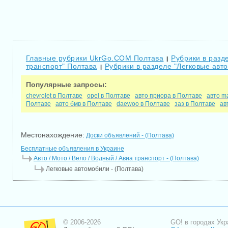
Главные рубрики UkrGo.COM Полтава
Рубрики в разде
|
транспорт" Полтава
Рубрики в разделе "Легковые авт
|
Популярные запросы:
chevrolet в Полтаве
opel в Полтаве
авто приора в Полтаве
авто m
Полтаве
авто бмв в Полтаве
daewoo в Полтаве
заз в Полтаве
ав
Местонахождение:
Доски объявлений - (Полтава)
Бесплатные объявления в Украине
Авто / Мото / Вело / Водный / Авиа транспорт - (Полтава)
Легковые автомобили - (Полтава)
© 2006-2026
GO! в городах Укр