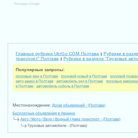
Реклама Google
Главные рубрики UkrGo.COM Полтава
Рубрики в разде
|
транспорт" Полтава
Рубрики в разделе "Грузовые авт
|
Популярные запросы:
грузовые ман в Полтаве
грузовой новый в Полтаве
грузовой подер
авто камаз в Полтаве
автомобиль зил в Полтаве
грузовые америка
в Полтаве
автомобиль соболь в Полтаве
Местонахождение:
Доски объявлений - (Полтава)
Бесплатные объявления в Украине
Авто / Мото / Вело / Водный / Авиа транспорт - (Полтава)
Грузовые автомобили - (Полтава)