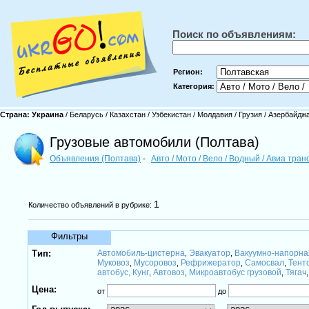
Поиск по объявлениям:
Регион:
Категория:
Страна:
Украина
/
Беларусь
/
Казахстан
/
Узбекистан
/
Молдавия
/
Грузия
/
Азербайдж
Грузовые автомобили (Полтава)
Объявления (Полтава)
Авто / Мото / Вело / Водный / Авиа тра
-
1
Количество объявлений в рубрике:
Фильтры
Тип:
Автомобиль-цистерна
Эвакуатор
Вакуумно-напорн
,
,
Муковоз
Мусоровоз
Рефрижератор
Самосвал
Тент
,
,
,
,
автобус, Кунг
Автовоз
Микроавтобус грузовой
Тягач
,
,
,
Цена:
от
до