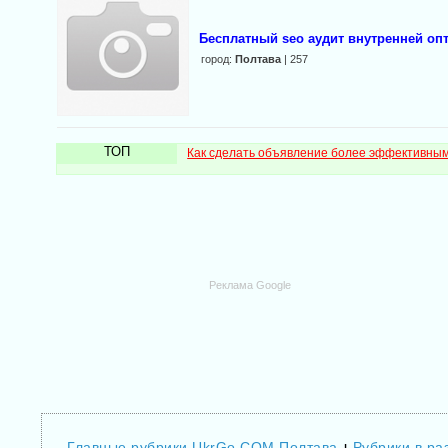
Бесплатный seo аудит внутренней оп
город:
Полтава
| 257
ТОП
Как сделать объявление более эффективны
Реклама Google
Главные рубрики UkrGo.COM Полтава
Рубрики в ра