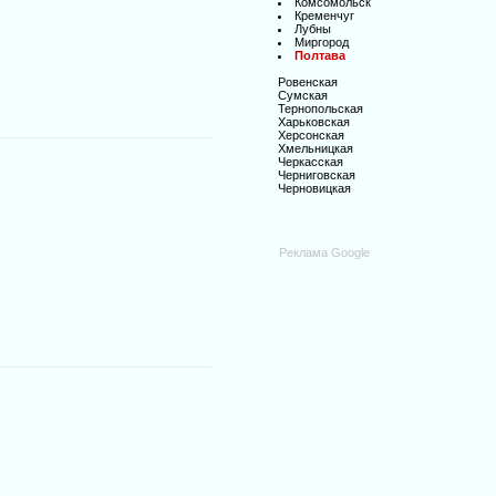
Комсомольск
Кременчуг
Лубны
Миргород
Полтава
Ровенская
Сумская
Тернопольская
Харьковская
Херсонская
Хмельницкая
Черкасская
Черниговская
Черновицкая
Реклама Google