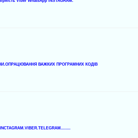
вірність Viber WhatsApp INSTAGRAM.
АЇНИ.ОПРАЦЮВАННЯ ВАЖКИХ ПРОГРАМНИХ КОДІВ
і.INCTAGRAM.VIBER.TELEGRAM........