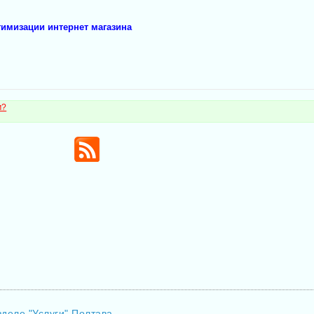
тимизации интернет магазина
м?
зделе "Услуги" Полтава