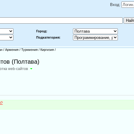
Вход:
Город:
Подкатегория:
ан
/
Армения
/
Туркмения
/
Киргизия
/
тов (Полтава)
отка web-сайтов
м?