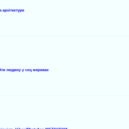
а архітектури
йти людину у соц мережах