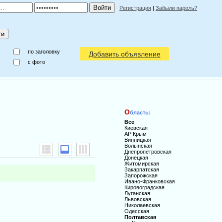
Регистрация
|
Забыли пароль?
по заголовку
Добавить объявление
c фото
О
бласть:
Все
Киевская
АР Крым
Винницкая
Волынская
Днепропетровская
Донецкая
Житомирская
Закарпатская
Запорожская
Ивано-Франковская
Кировоградская
Луганская
Львовская
Николаевская
Одесская
Полтавская