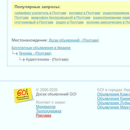
Популярные запросы:
сабвуфер усилитель в Полтаве
ресивер в Полтаве
радиоприемник 
Полтаве
микрофон беспроводной в Полтаве
радиоприемники ламп
спутниковый в Полтаве
радио в Полтаве
колонки аккусические в П
Местонахождение:
Доски объявлений - (Полтава)
Бесплатные объявления в Украине
Техника - (Полтава)
Аудиотехника - (Полтава)
© 2006-2026
GO! в городах Укр
Доски объявлений GO!
Объявления Комс
Объявления Крем
Контакт с нами:
Объявления Лубн
Модератор
Объявления Мирг
Техподдержка
Реклама