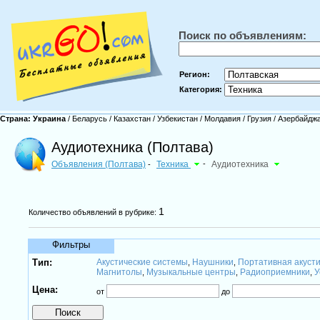
Поиск по объявлениям:
Регион:
Категория:
Страна:
Украина
/
Беларусь
/
Казахстан
/
Узбекистан
/
Молдавия
/
Грузия
/
Азербайдж
Аудиотехника (Полтава)
Объявления (Полтава)
Техника
-
Аудиотехника
-
1
Количество объявлений в рубрике:
Фильтры
Тип:
Акустические системы
Наушники
Портативная акуст
,
,
Магнитолы
Музыкальные центры
Радиоприемники
У
,
,
,
Цена:
от
до